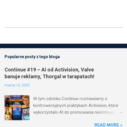
Popularne posty z tego bloga
Continue #19 – AI od Activision, Valve
banuje reklamy, Thorgal w tarapatach!
marca 10, 2025
W tym odcinku Continue rozmawiamy o
kontrowersyjnych praktykach Activision, które
wykorzystało AI do promowania nieistniejących
gier. Valve robi coś, co spodoba się graczom –
READ MORE »
zakazuje wymuszonych reklam na Steamie! A