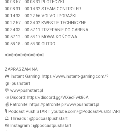
00:03:57 - 00:08:31 PLOTECZKI
00:08:31 - 00:14:32 STEAM CONTROLER
00:14:33 - 00:22:56 VOLVO I PORAŻKI
00:22:57 - 00:34:02 KWESTIE TECHNICZNE
00:34:03 - 00:57:11 TRZEPANIE DO GABENA
00:57:12 - 00:58:17 MOWA KOŃCOWA
00:58:18 - 00:58:30 OUTRO
📢📢📢📢📢📢📢📢📢
ZAPRASZAM NA:
🎮 Instant Gaming: https://www.instant-gaming.com/?
igr=pushstart
💬 www.pushstart.pl
📣 Discord: https://discord.gg/WXecFwk86A
💰 Patronite: https://patronite.pl/www.pushstart.pl
🎙 Podcast Push START: youtube.com/@PodcastPushSTART
🔮 Threads : @podcastpushstart
📸 Instagram : @podcastpushstart