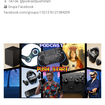
📱 TikTok: @podcastpushstart
🗃 Grupa Facebook :
facebook.com/groups/1521376121384209