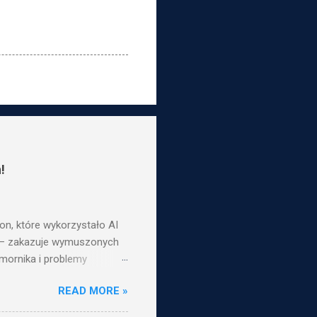
!
n, które wykorzystało AI
om – zakazuje wymuszonych
omornika i problemy
stającym rykoszetem i
READ MORE »
aj znać w komentarzach, co
5 - 00:00:41