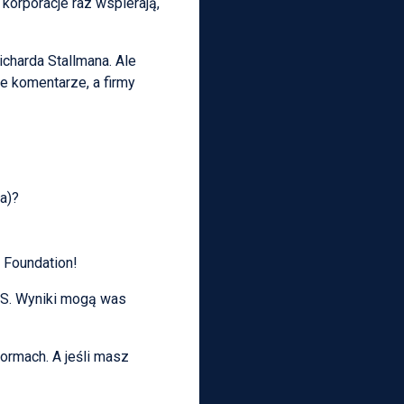
korporacje raz wspierają,
charda Stallmana. Ale
e komentarze, a firmy
a)?
 Foundation!
OS. Wyniki mogą was
ormach. A jeśli masz