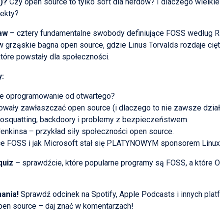
)?
Czy open source to tylko soft dla nerdów? I dlaczego wielkie 
jekty?
aw
– cztery fundamentalne swobody definiujące FOSS według Ri
grząskie bagna open source, gdzie Linus Torvalds rozdaje cięt
 które powstały dla społeczności.
:
ne oprogramowanie od otwartego?
owały zawłaszczać open source (i dlaczego to nie zawsze dział
posquatting, backdoory i problemy z bezpieczeństwem.
Jenkinsa – przykład siły społeczności open source.
ce FOSS i jak Microsoft stał się PLATYNOWYM sponsorem Linux
quiz
– sprawdźcie, które popularne programy są FOSS, a które 
ania!
Sprawdź odcinek na Spotify, Apple Podcasts i innych platf
pen source – daj znać w komentarzach!