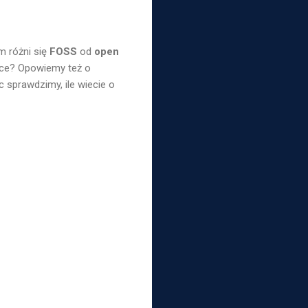
m różni się
FOSS
od
open
urce? Opowiemy też o
ec sprawdzimy, ile wiecie o