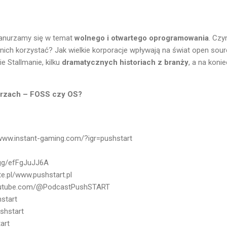
zanurzamy się w temat
wolnego i otwartego oprogramowania
. Czy
 nich korzystać? Jak wielkie korporacje wpływają na świat open so
ie Stallmanie, kilku
dramatycznych historiach z branży
, a na koni
arzach – FOSS czy OS?
/www.instant-gaming.com/?igr=pushstart
d.gg/efFgJuJJ6A
ite.pl/www.pushstart.pl
youtube.com/@PodcastPushSTART
start
shstart
art