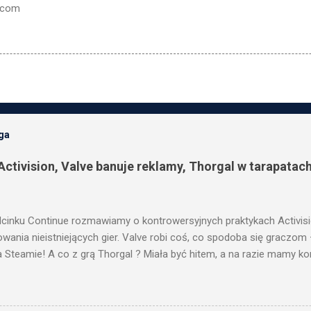
i.com
oga
Activision, Valve banuje reklamy, Thorgal w tarapatach
cinku Continue rozmawiamy o kontrowersyjnych praktykach Activisio
wania nieistniejących gier. Valve robi coś, co spodoba się gracz
a Steamie! A co z grą Thorgal ? Miała być hitem, a na razie mamy k
 studia Mighty Koi. Nie zabraknie też wieści o God of War, Sony do
nych różnicach cenowych w Split Fiction. Sprawdź pełny odcinek i d
 tych decyzjach! 🎮🔥 ROZDZIAŁY: 00:00:00 - 00:00:15 INTRO 00:00:1