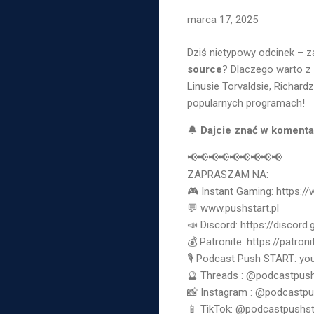
marca 17, 2025
Dziś nietypowy odcinek – 
source
? Dlaczego warto z
Linusie Torvaldsie, Richardz
popularnych programach!
🔔
Dajcie znać w koment
📢📢📢📢📢📢📢📢📢
ZAPRASZAM NA:
🎮 Instant Gaming: https:/
💬 www.pushstart.pl
📣 Discord: https://discor
💰 Patronite: https://patron
🎙 Podcast Push START: 
🔮 Threads : @podcastpush
📸 Instagram : @podcastpu
📱 TikTok: @podcastpushst