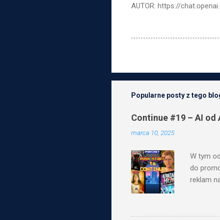
AUTOR: https://chat.opena
Popularne posty z tego bl
Continue #19 – AI od 
marca 10, 2025
W tym od
do promo
reklam n
finansowe
absurdal
sądzisz o