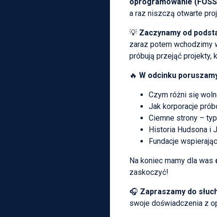
oprogramowanie (FOSS
a raz niszczą otwarte pro
💡
Zaczynamy od podst
zaraz potem wchodzimy w 
próbują przejąć projekty,
🔥
W odcinku poruszamy
Czym różni się wol
Jak korporacje prób
Ciemne strony – ty
Historia Hudsona i 
Fundacje wspierają
Na koniec mamy dla was
zaskoczyć!
🎧
Zapraszamy do słuch
swoje doświadczenia z o