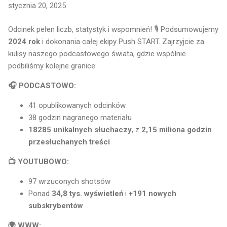
stycznia 20, 2025
Odcinek pełen liczb, statystyk i wspomnień! 🎙️ Podsumowujemy
2024 rok
i dokonania całej ekipy Push START. Zajrzyjcie za
kulisy naszego podcastowego świata, gdzie wspólnie
podbiliśmy kolejne granice:
🎧 PODCASTOWO:
41 opublikowanych odcinków
38 godzin nagranego materiału
18285 unikalnych słuchaczy
, z
2,15 miliona godzin
przesłuchanych treści
📺 YOUTUBOWO:
97 wrzuconych shotsów
Ponad
34,8 tys. wyświetleń
i
+191 nowych
subskrybentów
🌍 WWW: