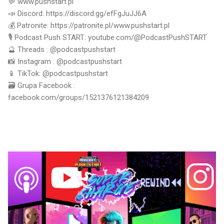
💬 www.pushstart.pl
📣 Discord: https://discord.gg/efFgJuJJ6A
💰 Patronite: https://patronite.pl/www.pushstart.pl
🎙 Podcast Push START: youtube.com/@PodcastPushSTART
🔮 Threads : @podcastpushstart
📸 Instagram : @podcastpushstart
📱 TikTok: @podcastpushstart
🗃 Grupa Facebook :
facebook.com/groups/1521376121384209