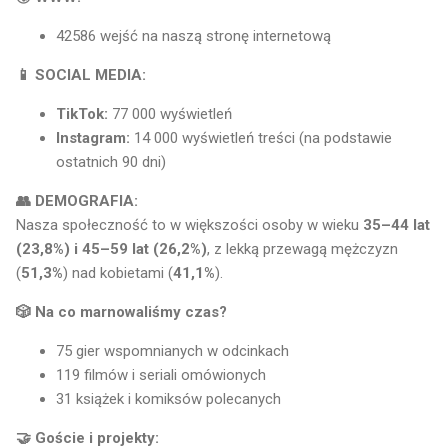
42586 wejść na naszą stronę internetową
📱 SOCIAL MEDIA:
TikTok:
77 000 wyświetleń
Instagram:
14 000 wyświetleń treści (na podstawie
ostatnich 90 dni)
👥 DEMOGRAFIA:
Nasza społeczność to w większości osoby w wieku
35–44 lat
(23,8%) i 45–59 lat (26,2%)
, z lekką przewagą mężczyzn
(
51,3%
) nad kobietami (
41,1%
).
🎲 Na co marnowaliśmy czas?
75 gier wspomnianych w odcinkach
119 filmów i seriali omówionych
31 książek i komiksów polecanych
🤝 Goście i projekty: