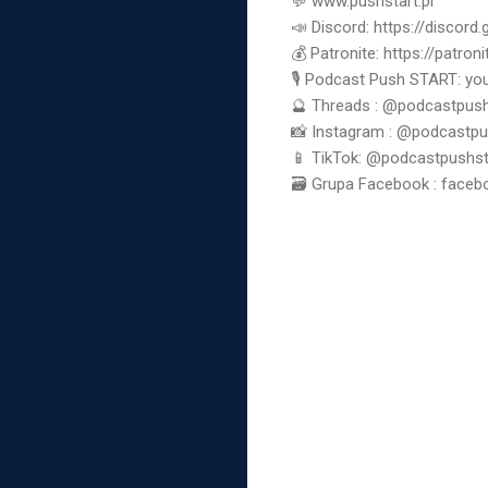
💬 www.pushstart.pl
📣 Discord: https://discor
💰 Patronite: https://patron
🎙 Podcast Push START: 
🔮 Threads : @podcastpush
📸 Instagram : @podcastpu
📱 TikTok: @podcastpushst
🗃 Grupa Facebook : face