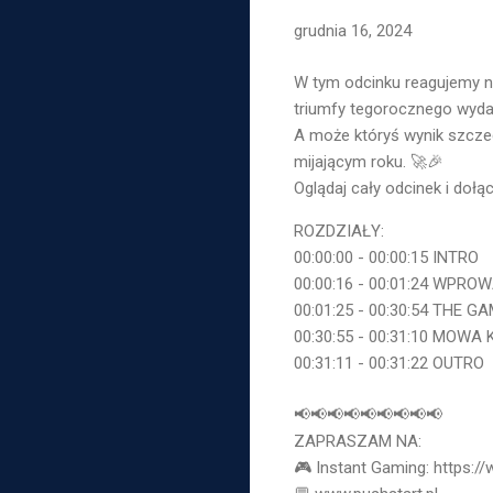
grudnia 16, 2024
W tym odcinku reagujemy 
triumfy tegorocznego wydar
A może któryś wynik szczeg
mijającym roku. 🚀🎉
Oglądaj cały odcinek i dołą
ROZDZIAŁY:
00:00:00 - 00:00:15 INTRO
00:00:16 - 00:01:24 WPRO
00:01:25 - 00:30:54
THE GA
00:30:55 - 00:31:10 MOW
00:31:11 - 00:31:22 OUTRO
📢📢📢📢📢📢📢📢📢
ZAPRASZAM NA:
🎮 Instant Gaming: https:/