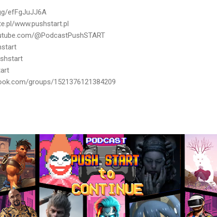
d.gg/efFgJuJJ6A
ite.pl/www.pushstart.pl
youtube.com/@PodcastPushSTART
start
shstart
art
book.com/groups/1521376121384209