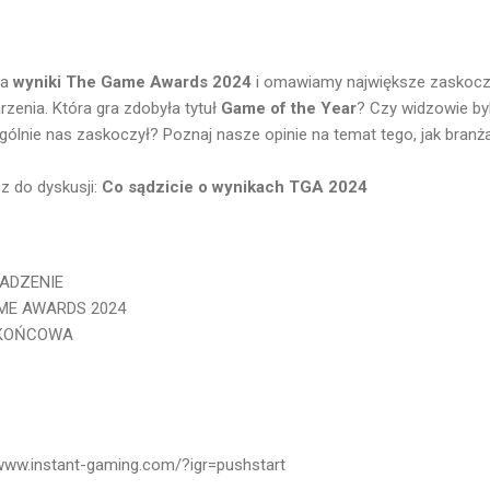
na
wyniki The Game Awards 2024
i omawiamy największe zaskocze
zenia. Która gra zdobyła tytuł
Game of the Year
? Czy widzowie byl
ólnie nas zaskoczył? Poznaj nasze opinie na temat tego, jak branża
cz do dyskusji:
Co sądzicie o wynikach TGA 2024
WADZENIE
ME AWARDS 2024
A KOŃCOWA
/www.instant-gaming.com/?igr=pushstart