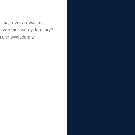
nia, rozczarowania i
i zgodni z werdyktem jury?
 gier wyglądała w