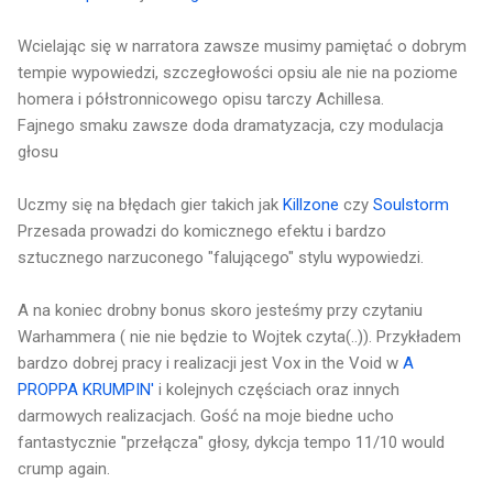
Wcielając się w narratora zawsze musimy pamiętać o dobrym
tempie wypowiedzi, szczegłowości opsiu ale nie na poziome
homera i półstronnicowego opisu tarczy Achillesa.
Fajnego smaku zawsze doda dramatyzacja, czy modulacja
głosu
Uczmy się na błędach gier takich jak
Killzone
czy
Soulstorm
Przesada prowadzi do komicznego efektu i bardzo
sztucznego narzuconego "falującego" stylu wypowiedzi.
A na koniec drobny bonus skoro jesteśmy przy czytaniu
Warhammera ( nie nie będzie to Wojtek czyta(..)). Przykładem
bardzo dobrej pracy i realizacji jest Vox in the Void w
A
PROPPA KRUMPIN'
i kolejnych częściach oraz innych
darmowych realizacjach. Gość na moje biedne ucho
fantastycznie "przełącza" głosy, dykcja tempo 11/10 would
crump again.