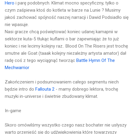
Hero
i parę podobnych. Klimat mocno specyficzny, tylko o
czym zaśpiewa ktoś do kotleta w barze na Lunie ? Musimy
jakoś zachować spójność naszej narracji i Dawid Podsiadło się
nie wpasuje.
Nasi gracze chcą poświętować koniec udanej kamapnii w
sektorze kuta-5 tłukąc kuflami o bar zapewniając że to już
koniec i nie lecimy kolejny raz.. Blood On The Risers jest trochę
smutne ale Goat (taaak kolejny niezależny artysta amator) dał
radę coś z tego wyciągnąć tworząc
Battle Hymn Of The
Mechwarrior
Zakończeniem i podsumowaniem całego segmentu niech
będzie intro do
Fallouta 2
- mamy dobrego lektora, trochę
muzyki in-universe i świetnie zbudowany klimat.
In-game
Skoro omówilśmy wszystko czego nasz bochater nie usłyszy
warto przenieść się do udźwiękowienia które towarzyszy