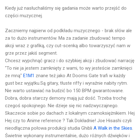
Kiedy już nasłuchaliśmy się gadania może warto przejść do
części muzycznej.
Zaczniemy najpierw od podkładu muzycznego - brak słów ale
za to dużo instrumentów. Ma za zadanie zbudować tempo
akcji wraz z grafiką, czy cut-scenką albo towarzyszyć nam w
grze przez jakiś segment.
Chcesz wypchnąć gracz i do szybkiej akcji i zbudować narrację
"To nie ja jestem zamknięty z wami, to wy jesteście zamknięci
ze mną"
E1M1
znane też jako At Dooms Gate trafi w każdy
gust bez wyjątku.Są gitary, tłuste riffy i wyraźnie nabity rytm.
Nie warto ustawiać na budzić bo 150 BPM gwarantowane.
Dobra, dobra starczy demony mają już dość. Trzeba trochę
czegoś spokojnego. Nie dzieje się nic nadzwyczajnego.
Skaczecie sobie po dachach z lokalnym czarnoksiężnikiem. Hej
Hej czy to Anime reference ? Tak Dokładnie! Joe Hisashi czyli
nieodłączna połowa produkcji studia Ghibli
A Walk in the Skies
.
Świetnie wykonany instrumentalnie, dużo różnych dźwięków i