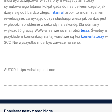
musi być dźwiękowa. Wiedzą o tym wszyscy amatorzy
symulowanego latania, kokpit gada do nas całkiem często jak
dzieje się coś bardzo złego.
Titanfall
zrobił to moim zdaniem
rewelacyjnie, zamykając oczy i słuchając wiesz jak bardzo jest
w głębokim problemie z sekundy na sekundę. Dla odmiany
większość graczy WoW-a nie wie co ma robić
teraz
. Świetnym
przykładem komunikacji na tej warstwie są też
komentatorzy
w
SC2. Nie wyszystko musi być zawsze na serio.
AUTOR: https://chat.openai.com
Popularne posty z tego bloga