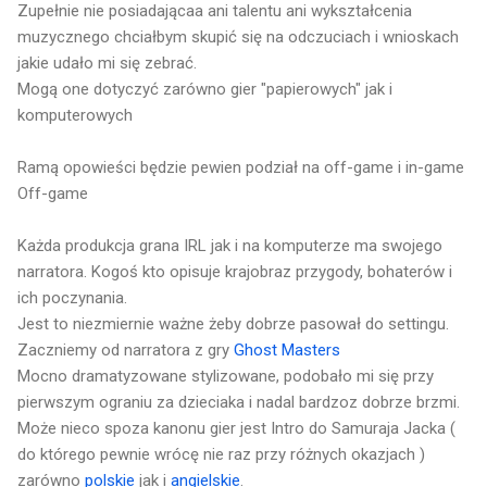
Zupełnie nie posiadającaa ani talentu ani wykształcenia
muzycznego chciałbym skupić się na odczuciach i wnioskach
jakie udało mi się zebrać.
Mogą one dotyczyć zarówno gier "papierowych" jak i
komputerowych
Ramą opowieści będzie pewien podział na off-game i in-game
Off-game
Każda produkcja grana IRL jak i na komputerze ma swojego
narratora. Kogoś kto opisuje krajobraz przygody, bohaterów i
ich poczynania.
Jest to niezmiernie ważne żeby dobrze pasował do settingu.
Zaczniemy od narratora z gry
Ghost Masters
Mocno dramatyzowane stylizowane, podobało mi się przy
pierwszym ograniu za dzieciaka i nadal bardzoz dobrze brzmi.
Może nieco spoza kanonu gier jest Intro do Samuraja Jacka (
do którego pewnie wrócę nie raz przy różnych okazjach )
zarówno
polskie
jak i
angielskie
.