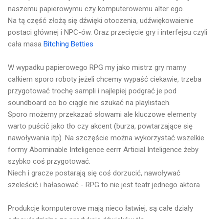
naszemu papierowymu czy komputerowemu alter ego.
Na tą część złożą się dźwięki otoczenia, udźwiękowaienie
postaci głównej i NPC-ów. Oraz przecięcie gry i interfejsu czyli
cała masa
Bitching Betties
W wypadku papierowego RPG my jako mistrz gry mamy
całkiem sporo roboty jeżeli chcemy wypaść ciekawie, trzeba
przygotować trochę sampli i najlepiej podgrać je pod
soundboard co bo ciągle nie szukać na playlistach.
Sporo możemy przekazać słowami ale kluczowe elementy
warto puścić jako tło czy akcent (burza, powtarzające się
nawoływania itp). Na szczęście można wykorzystać wszelkie
formy Abominable Inteligence eerrr Articial Inteligence żeby
szybko coś przygotować.
Niech i gracze postarają się coś dorzucić, nawoływać
szeleścić i hałasować - RPG to nie jest teatr jednego aktora
Produkcje komputerowe mają nieco łatwiej, są całe działy