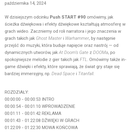
października 14, 2024
W dzisiejszym odcinku
Push START #90
omówimy, jak
ścieżka dźwiękowa i efekty dźwiękowe kształtują atmosferę w
grach wideo. Zaczniemy od roli narratora i jego znaczenia w
grach takich jak
Ghost Master
i
Warhammer
, by następnie
przejść do muzyki, która buduje napięcie oraz nastrój — od
dynamicznych utworów, jak
At Doom’s Gate
z
DOOMa
, po
spokojniejsze melodie z gier takich jak
FTL
. Omówimy także in-
game dźwięki i efekty, które sprawiają, że świat gry staje się
bardziej immersyjny, np.
Dead Space
i
Titanfall
.
ROZDZIAŁY:
00:00:00 - 00:00:53 INTRO
00:00:54 - 00:01:10 WPROWADZENIE
00:01:11 - 00:01:42
REKLAMA
00:01:43 - 01:22:08 DŹWIĘKI W GRACH
01:22:09 - 01:22:30 MOWA KOŃCOWA