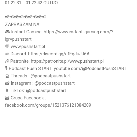
01:22:31 - 01:22:42 OUTRO
📢📢📢📢📢📢📢📢📢
ZAPRASZAM NA:
🎮 Instant Gaming: https://www.instant-gaming.com/?
igr=pushstart
💬 www.pushstart.pl
📣 Discord: https://discord.gg/efFgJuJJ6A
💰 Patronite: https://patronite.pl/www.pushstart.pl
🎙 Podcast Push START: youtube.com/@PodcastPushSTART
🔮 Threads : @podcastpushstart
📸 Instagram : @podcastpushstart
📱 TikTok: @podcastpushstart
🗃 Grupa Facebook :
facebook.com/groups/1521376121384209