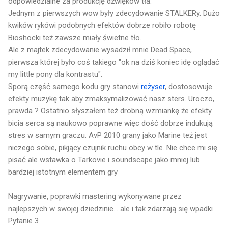
odpowiedzialne za produkcję dźwięków tła.
Jednym z pierwszych wow były zdecydowanie STALKERy. Dużo
kwików rykówi podobnych efektów dobrze robiło robotę
Bioshocki też zawsze miały świetne tło.
Ale z majtek zdecydowanie wysadził mnie Dead Space,
pierwsza której było coś takiego "ok na dziś koniec idę oglądać
my little pony dla kontrastu".
Sporą część samego kodu gry stanowi
reżyser
, dostosowuje
efekty muzykę tak aby zmaksymalizować nasz sters. Uroczo,
prawda ? Ostatnio słyszałem też drobną wzmiankę że efekty
bicia serca są naukowo poprawne więc dość dobrze indukują
stres w samym graczu. AvP 2010 grany jako Marine też jest
niczego sobie, pikjący czujnik ruchu obcy w tle. Nie chce mi się
pisać ale wstawka o Tarkovie i soundscape jako mniej lub
bardziej istotnym elementem gry
Nagrywanie, poprawki mastering wykonywane przez
najlepszych w swojej dziedzinie... ale i tak zdarzają się wpadki
Pytanie 3