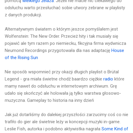
pomocą
wielkiego żelaza
. Jeżeli nie macie nic ciekawego do
odsłuchu warto przesłuchać sobie utwory zebrane w playlisty
z danych produkcji.
Alternatywnym światem o którym jeszce pomyślałem jest
Wolfenstein: The New Order. Przecież hity i tak musiały się
pojawić ale tym razem po niemiecku, fikcyjna firma wydwnicza
Neumond Recordings przygotowała dla nas adaptację
House
of the Rising Sun
Nie sposób wspomnieć przy okazji długich playlist o Brütal
Legend - gra miała świetne chodź baardzo ciężkie
radio
które
mamy nawet do odsłuchu w internetowym archiwum. Grę
udało się skończyć ale holowała ją tylko warstwa głosowo-
muzyczna. Gameplay to historia na inny dzień
Jak już dotarliśmy do dalekiej przyszłości zarzucimy coś co nie
trafiło do gier ale świetnie leży w koncepcji muzyki in-game.
Leslie Fish, autorka i podobno aktywistka nagrała
Some Kind of