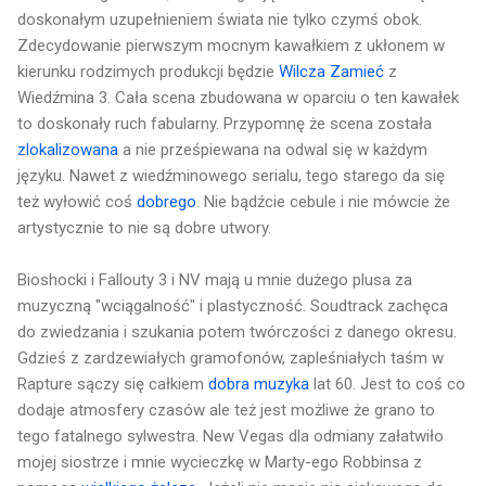
doskonałym uzupełnieniem świata nie tylko czymś obok.
Zdecydowanie pierwszym mocnym kawałkiem z ukłonem w
kierunku rodzimych produkcji będzie
Wilcza Zamieć
z
Wiedźmina 3. Cała scena zbudowana w oparciu o ten kawałek
to doskonały ruch fabularny. Przypomnę że scena została
zlokalizowana
a nie prześpiewana na odwal się w każdym
języku. Nawet z wiedźminowego serialu, tego starego da się
też wyłowić coś
dobrego
. Nie bądźcie cebule i nie mówcie że
artystycznie to nie są dobre utwory.
Bioshocki i Fallouty 3 i NV mają u mnie dużego plusa za
muzyczną "wciągalność" i plastyczność. Soudtrack zachęca
do zwiedzania i szukania potem twórczości z danego okresu.
Gdzieś z zardzewiałych gramofonów, zapleśniałych taśm w
Rapture sączy się całkiem
dobra muzyka
lat 60. Jest to coś co
dodaje atmosfery czasów ale też jest możliwe że grano to
tego fatalnego sylwestra. New Vegas dla odmiany załatwiło
mojej siostrze i mnie wycieczkę w Marty-ego Robbinsa z