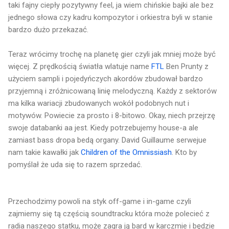
taki fajny ciepły pozytywny feel, ja wiem chińskie bajki ale bez
jednego słowa czy kadru kompozytor i orkiestra byli w stanie
bardzo dużo przekazać.
Teraz wrócimy trochę na planetę gier czyli jak mniej może być
więcej. Z prędkością światła wlatuje name
FTL
Ben Prunty z
użyciem sampli i pojedyńczych akordów zbudował bardzo
przyjemną i zróżnicowaną linię melodyczną. Każdy z sektorów
ma kilka wariacji zbudowanych wokół podobnych nut i
motywów. Powiecie za prosto i 8-bitowo. Okay, niech przejrzę
swoje databanki aa jest. Kiedy potrzebujemy house-a ale
zamiast bass dropa bedą organy. David Guillaume serwejue
nam takie kawałki jak
Children of the Omnissiash
. Kto by
pomyślał że uda się to razem sprzedać.
Przechodzimy powoli na styk off-game i in-game czyli
zajmiemy się tą częścią soundtracku która może polecieć z
radia naszego statku, może zagra ją bard w karczmie i będzie