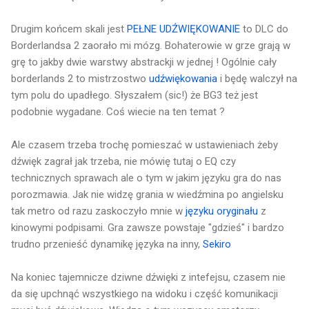
Drugim końcem skali jest
PEŁNE UDŹWIĘKOWANIE
to DLC do
Borderlandsa 2 zaorało mi mózg. Bohaterowie w grze grają w
grę to jakby dwie warstwy abstrackji w jednej ! Ogólnie cały
borderlands 2 to mistrzostwo
udźwiękowania
i będę walczył na
tym polu do upadłego. Słyszałem (sic!) że BG3 też jest
podobnie wygadane. Coś wiecie na ten temat ?
Ale czasem trzeba trochę pomieszać w ustawieniach żeby
dźwięk zagrał jak trzeba, nie mówię tutaj o EQ czy
technicznych sprawach ale o tym w jakim języku gra do nas
porozmawia. Jak nie widzę grania w wiedźmina po angielsku
tak metro od razu zaskoczyło mnie w
języku oryginału
z
kinowymi podpisami. Gra zawsze powstaje "gdzieś" i bardzo
trudno przenieść dynamikę języka na inny,
Sekiro
Na koniec tajemnicze dziwne dźwięki z intefejsu, czasem nie
da się upchnąć wszystkiego na widoku i część komunikacji