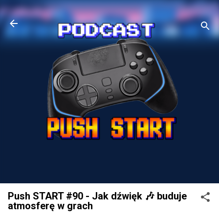
Przejdź do głównej zawartości
Push START #90 - Jak dźwięk 🎶 buduje
atmosferę w grach