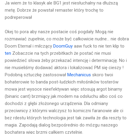
Ja wiem że to klasyk ale BG1 jest niesłuchalny na dłuższą
metę. Dobrze że powstał remaster który trochę to
podreperował
Okej to pora aby nasze postacie coś pogdały. Mogą nie
rozmawiać zupełnie, co może być całkowicie nudne... nie dobra
Doom Eternal i milczący
DoomGuy
aaw fuck to nie ten klip to
ten
Zobaczcie na tych przebitkach że postać nie musi
powiedzieć słowa żeby przekazać intencję i determinację. No i
nie musieliśmy dodawać aktora i lokalizować PM się cieszy !
Podobną sztuczkę zastosował
Mechanicus
skoro twoi
bohaterowie to banda post-ludzkich miłośników tosterów
mowa jest wysoce nieefektywan więc stosują argot binarny
(binaric cant) brzmiący jak modem na odsłuchu albo coś co
dochodzi z głębi złożonego urządzenia. Dla odmiany
przeciwnicy z którymi walczysz to komiczni faranowie ale ci
bez rdestu których technologia jest tak zawiła że dla reszty to
magia. Zapodają dialog bezpośrednio do mózgu naszego
bochatera więc brzmi całkiem czytelnie.