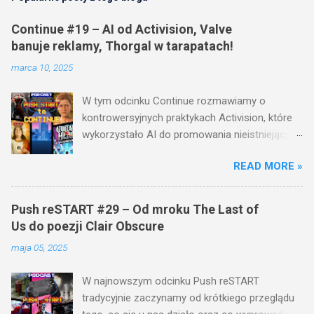
Continue #19 – AI od Activision, Valve
banuje reklamy, Thorgal w tarapatach!
marca 10, 2025
W tym odcinku Continue rozmawiamy o
kontrowersyjnych praktykach Activision, które
wykorzystało AI do promowania nieistniejących
gier. Valve robi coś, co spodoba się graczom –
READ MORE »
zakazuje wymuszonych reklam na Steamie! A
co z grą Thorgal ? Miała być hitem, a na razie
mamy komornika i problemy finansowe studia
Push reSTART #29 – Od mroku The Last of
Mighty Koi. Nie zabraknie też wieści o God of
Us do poezji Clair Obscure
War, Sony dostającym rykoszetem i
maja 05, 2025
absurdalnych różnicach cenowych w Split
Fiction. Sprawdź pełny odcinek i daj znać w
W najnowszym odcinku Push reSTART
komentarzach, co sądzisz o tych decyzjach! 🎮
tradycyjnie zaczynamy od krótkiego przeglądu
🔥 ROZDZIAŁY: 00:00:00 - 00:00:15 INTRO