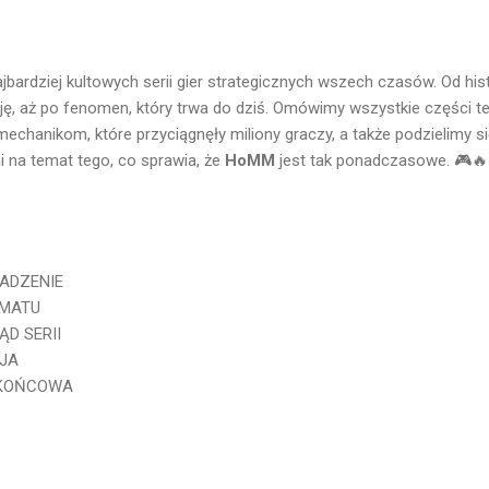
jbardziej kultowych serii gier strategicznych wszech czasów. Od hist
ę, aż po fenomen, który trwa do dziś. Omówimy wszystkie części tej
echanikom, które przyciągnęły miliony graczy, a także podzielimy s
i na temat tego, co sprawia, że
HoMM
jest tak ponadczasowe. 🎮🔥
WADZENIE
EMATU
LĄD SERII
SJA
A KOŃCOWA