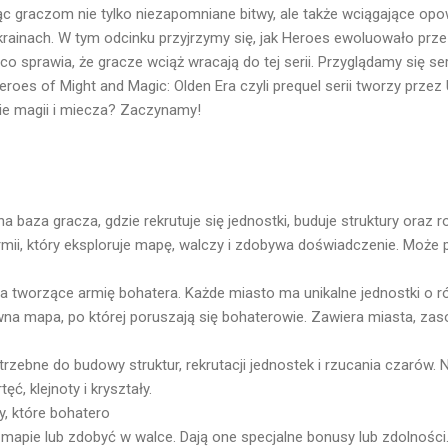
jąc graczom nie tylko niezapomniane bitwy, ale także wciągające opo
rainach. W tym odcinku przyjrzymy się, jak Heroes ewoluowało przez 
co sprawia, że gracze wciąż wracają do tej serii. Przyglądamy się se
oes of Might and Magic: Olden Era czyli prequel serii tworzy przez
ie magii i miecza? Zaczynamy!
baza gracza, gdzie rekrutuje się jednostki, buduje struktury oraz r
ii, który eksploruje mapę, walczy i zdobywa doświadczenie. Może 
a tworzące armię bohatera. Każde miasto ma unikalne jednostki o r
a mapa, po której poruszają się bohaterowie. Zawiera miasta, zasob
zebne do budowy struktur, rekrutacji jednostek i rzucania czarów. N
tęć, klejnoty i kryształy.
y, które bohatero
mapie lub zdobyć w walce. Dają one specjalne bonusy lub zdolności