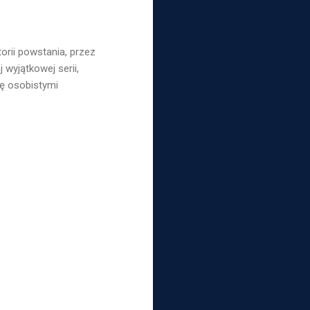
orii powstania, przez
 wyjątkowej serii,
ię osobistymi