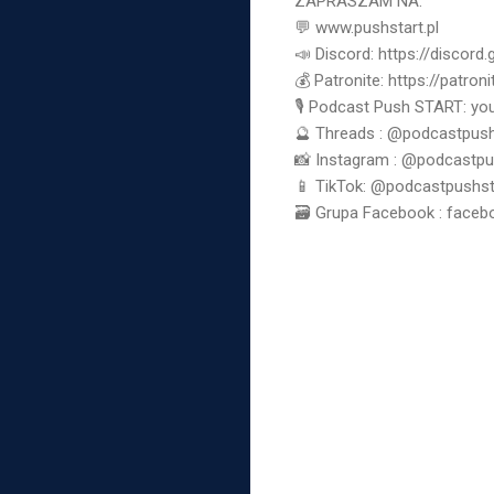
ZAPRASZAM NA:
💬 www.pushstart.pl
📣 Discord: https://discor
💰 Patronite: https://patron
🎙 Podcast Push START: 
🔮 Threads : @podcastpush
📸 Instagram : @podcastpu
📱 TikTok: @podcastpushst
🗃 Grupa Facebook : face