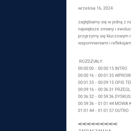
września 16, 2024
zagłębiamy się w jedną z na
największe zmiany i ewolucj
przyjrzymy się kluczowym m
wspomnieniami i refleksjam
ROZDZIAŁY:
00:00:00 - 00:00:15 INTRO
00:00:16 - 00:01:35 WPRO
00:01:35 - 00:09:15
OPIS T
00:09:16 - 00:36:31 PRZEG
00:36:32 - 00:59:36 DYSKU
00:59:36 - 01:01:44 MOW
01:01:44 - 01:01:57 OUTRO
📢📢📢📢📢📢📢📢📢