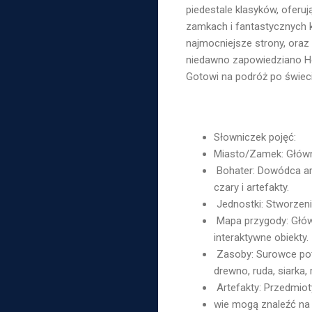
piedestale klasyków, oferu
zamkach i fantastycznych k
najmocniejsze strony, oraz 
niedawno zapowiedziano Her
Gotowi na podróż po świec
Słowniczek pojęć:
Miasto/Zamek: Główna 
Bohater: Dowódca arm
czary i artefakty.
Jednostki: Stworzeni
Mapa przygody: Główn
interaktywne obiekty.
Zasoby: Surowce potr
drewno, ruda, siarka, r
Artefakty: Przedmiot
wie mogą znaleźć na 