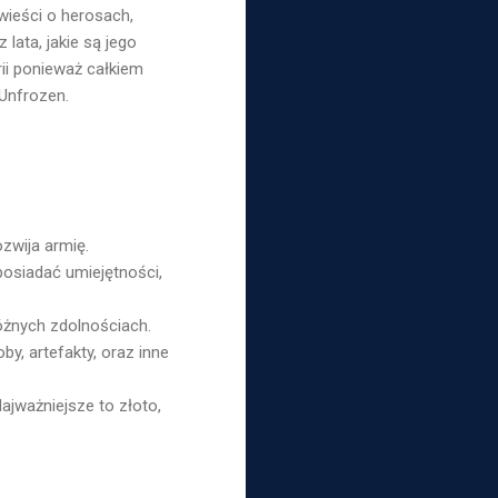
wieści o herosach,
lata, jakie są jego
rii ponieważ całkiem
 Unfrozen.
ozwija armię.
posiadać umiejętności,
óżnych zdolnościach.
y, artefakty, oraz inne
ajważniejsze to złoto,
.