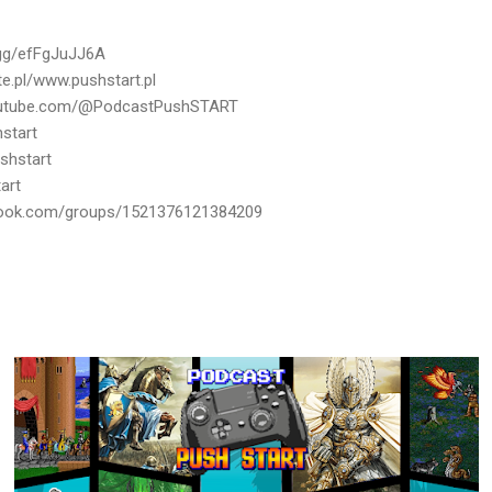
d.gg/efFgJuJJ6A
ite.pl/www.pushstart.pl
youtube.com/@PodcastPushSTART
start
shstart
art
book.com/groups/1521376121384209