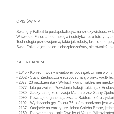
OPIS ŚWIATA
Świat gry Fallout to postapokaliptyczna rzeczywistość, 
W świecie Fallouta, technologia i estetyka retro-futuryst
Technologia przedwojenna, takie jak roboty, bronie energ
Świat Fallouta jest pełen niebezpieczeństw, ale również ta
KALENDARIUM 
- 1945 - Koniec II wojny światowej, początek zimnej woj
- 2052 - Stany Zjednoczone rozpoczynają projekt Vault-T
- 2077, 23 października - Wybuch wojny nuklearnej między
- 2077 - lata po wojnie: Powstanie frakcji, takich jak Encl
- 2080 - Zaczyna się kolonizacja Marsa przez Stany Zjedn
- 2090 - Powstaje organizacja zwana Raiders, która zyskuje
- 2102 - Wydarzenia gry Fallout 76, która osadzona jest w 
- 2137 - Odejście na emeryturę Johna Caleba Brone, jedneg
- 2150 - Pierwsze spotkanie Dweller of Vaults (Mieszkańc