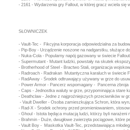
- 2161 - Wydarzenia gry Fallout, w której gracz wciela si
SŁOWNICZEK
- Vault-Tec -  Fikcyjna korporacja odpowiedzialna za bu
- Pip-Boy - Urządzenie noszone na nadgarstku, służące d
- Nuka-Cola - Popularny napój gazowany w świecie Fallout
- Supermutant - Mutant ludzki, powstały na skutek ekspozy
- Brotherhood of Steel - Bractwo Stali, organizacja wojsko
- Radroach - Radrakan  Mutantyczna karaluch w świecie Fa
- RadAway - Środek odtruwający używany w grze do usuw
- Power Armor - Pancerz wspomagany -  Pancerna zbroja o 
- Caps - Jednostka waluty w grze, przypominająca stare kap
- Deathclaw - Jedne z najgroźniejszych przeciwników w grz
 - Vault Dweller - Osoba zamieszkująca Schron, która wyr
- Rad-X - Środek ochrony przed promieniowaniem, stosowa
- Ghoul - Istota będąca mutacją ludzi, którzy byli narażen
- Brahmin - Duże, dwugłowe zwierzęta pociągowe, które peł
- Vault Boy -  Maskotka Vault-Tec, przedstawiająca młod