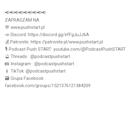
📢📢📢📢📢📢📢📢📢
ZAPRASZAM NA:
💬 www.pushstart.pl
📣 Discord: https://discord.gg/efFgJuJJ6A
💰 Patronite: https://patronite.pl/www.pushstart.pl
🎙 Podcast Push START: youtube.com/@PodcastPushSTART
🔮 Threads : @podcastpushstart
📸 Instagram : @podcastpushstart
📱 TikTok: @podcastpushstart
🗃 Grupa Facebook :
facebook.com/groups/1521376121384209