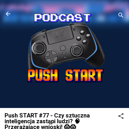
Przejdź do głównej zawartości
Push START #77 - Czy sztuczna
inteligencja zastąpi ludzi? 🧠
Przerażające wnioski! 😱😱