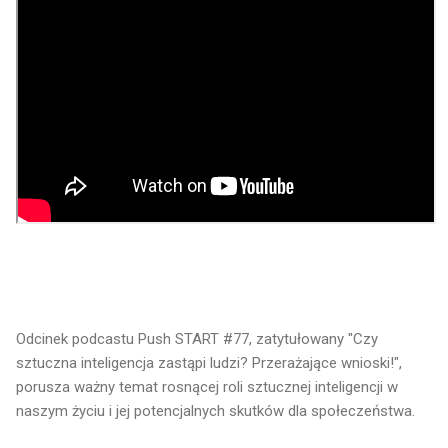
Odcinek podcastu Push START #77, zatytułowany "Czy
sztuczna inteligencja zastąpi ludzi? Przerażające wnioski!",
porusza ważny temat rosnącej roli sztucznej inteligencji w
naszym życiu i jej potencjalnych skutków dla społeczeństwa.