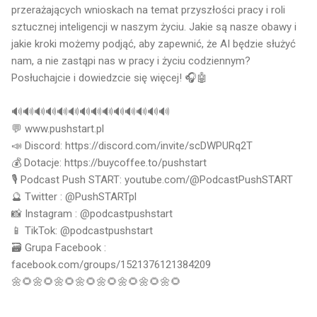
przerażających wnioskach na temat przyszłości pracy i roli
sztucznej inteligencji w naszym życiu. Jakie są nasze obawy i
jakie kroki możemy podjąć, aby zapewnić, że AI będzie służyć
nam, a nie zastąpi nas w pracy i życiu codziennym?
Posłuchajcie i dowiedzcie się więcej! 🎧🤖
🔊🔊🔊🔊🔊🔊🔊🔊🔊🔊🔊🔊🔊🔊
💬 www.pushstart.pl
📣 Discord: https://discord.com/invite/scDWPURq2T
💰 Dotacje: https://buycoffee.to/pushstart
🎙 Podcast Push START: youtube.com/@PodcastPushSTART
🔮 Twitter : @PushSTARTpl
📸 Instagram : @podcastpushstart
📱 TikTok: @podcastpushstart
🗃 Grupa Facebook :
facebook.com/groups/1521376121384209
🌼🌻🌼🌻🌼🌻🌼🌻🌼🌻🌼🌻🌼🌻🌼🌻