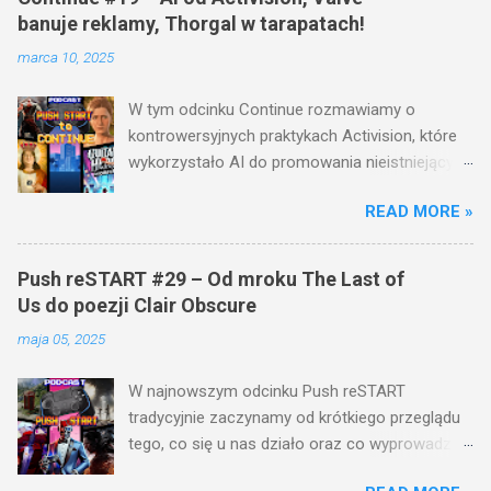
banuje reklamy, Thorgal w tarapatach!
marca 10, 2025
W tym odcinku Continue rozmawiamy o
kontrowersyjnych praktykach Activision, które
wykorzystało AI do promowania nieistniejących
gier. Valve robi coś, co spodoba się graczom –
READ MORE »
zakazuje wymuszonych reklam na Steamie! A
co z grą Thorgal ? Miała być hitem, a na razie
mamy komornika i problemy finansowe studia
Push reSTART #29 – Od mroku The Last of
Mighty Koi. Nie zabraknie też wieści o God of
Us do poezji Clair Obscure
War, Sony dostającym rykoszetem i
maja 05, 2025
absurdalnych różnicach cenowych w Split
Fiction. Sprawdź pełny odcinek i daj znać w
W najnowszym odcinku Push reSTART
komentarzach, co sądzisz o tych decyzjach! 🎮
tradycyjnie zaczynamy od krótkiego przeglądu
🔥 ROZDZIAŁY: 00:00:00 - 00:00:15 INTRO
tego, co się u nas działo oraz co wyprowadziło
00:00:15 - 00:00:41 WPROWADZENIE 00:00:42 -
nas z równowagi w ostatnim czasie. A potem…
00:17:14 NEWSY 00:17:15 - 00:17:42 MOWA