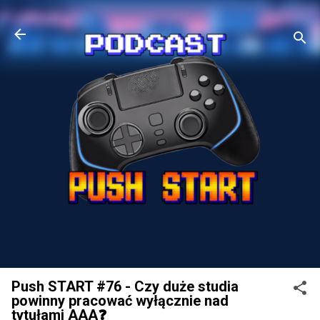
Przejdź do głównej zawartości
Push START #76 - Czy duże studia
powinny pracować wyłącznie nad
tytułami AAA❓