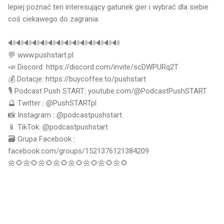
lepiej poznać ten interesujący gatunek gier i wybrać dla siebie
coś ciekawego do zagrania.
🔊🔊🔊🔊🔊🔊🔊🔊🔊🔊🔊🔊🔊🔊
💬 www.pushstart.pl
📣 Discord: https://discord.com/invite/scDWPURq2T
💰 Dotacje: https://buycoffee.to/pushstart
🎙 Podcast Push START: youtube.com/@PodcastPushSTART
🔮 Twitter : @PushSTARTpl
📸 Instagram : @podcastpushstart
📱 TikTok: @podcastpushstart
🗃 Grupa Facebook :
facebook.com/groups/1521376121384209
🌼🌻🌼🌻🌼🌻🌼🌻🌼🌻🌼🌻🌼🌻🌼🌻