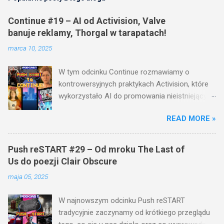
Continue #19 – AI od Activision, Valve
banuje reklamy, Thorgal w tarapatach!
marca 10, 2025
W tym odcinku Continue rozmawiamy o
kontrowersyjnych praktykach Activision, które
wykorzystało AI do promowania nieistniejących
gier. Valve robi coś, co spodoba się graczom –
READ MORE »
zakazuje wymuszonych reklam na Steamie! A
co z grą Thorgal ? Miała być hitem, a na razie
mamy komornika i problemy finansowe studia
Push reSTART #29 – Od mroku The Last of
Mighty Koi. Nie zabraknie też wieści o God of
Us do poezji Clair Obscure
War, Sony dostającym rykoszetem i
maja 05, 2025
absurdalnych różnicach cenowych w Split
Fiction. Sprawdź pełny odcinek i daj znać w
W najnowszym odcinku Push reSTART
komentarzach, co sądzisz o tych decyzjach! 🎮
tradycyjnie zaczynamy od krótkiego przeglądu
🔥 ROZDZIAŁY: 00:00:00 - 00:00:15 INTRO