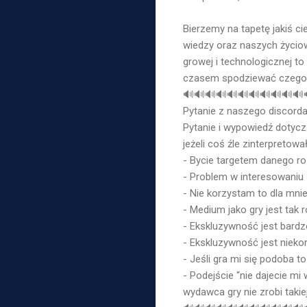
Bierzemy na tapetę jakiś cie
wiedzy oraz naszych życio
growej i technologicznej t
czasem spodziewać czegoś
🔊🔊🔊🔊🔊🔊🔊🔊🔊🔊🔊
Pytanie z naszego discorda
Pytanie i wypowiedź dotycz
jeżeli coś źle zinterpretow
- Bycie targetem danego ro
- Problem w interesowaniu 
- Nie korzystam to dla mnie
- Medium jako gry jest tak 
- Ekskluzywność jest bardz
- Ekskluzywność jest niekor
- Jeśli gra mi się podoba 
- Podejście “nie dajecie mi
wydawca gry nie zrobi takiej