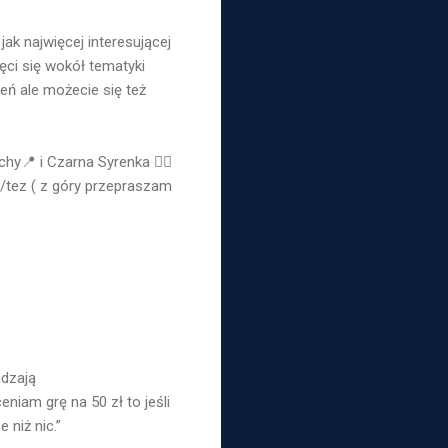
jak najwięcej interesującej
ci się wokół tematyki
eń ale możecie się też
y📍 i Czarna Syrenka 🧜‍♀️
ń/tez ( z góry przepraszam
adzają
eniam grę na 50 zł to jeśli
 niż nic.”