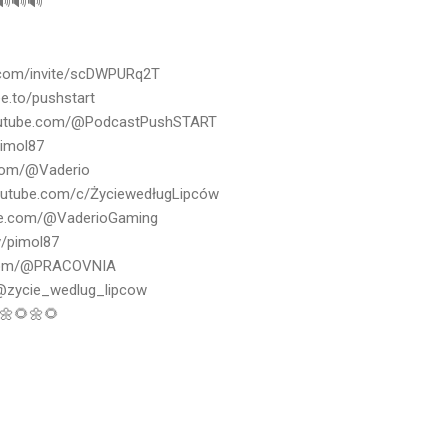
🔊🔊  

d.com/invite/scDWPURq2T
ee.to/pushstart
utube.com/@PodcastPushSTART
imol87

com/@Vaderio
utube.com/c/ŻyciewedługLipców
e.com/@VaderioGaming
v/pimol87

com/@PRACOVNIA
 @zycie_wedlug_lipcow

🌼🌻🌼🌻