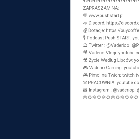
🔊🔊🔊🔊🔊🔊🔊🔊🔊🔊🔊🔊
ZAPRASZAM NA:  

💬 www.pushstart.pl  

📣 Discord: 
https://discor
💰 Dotacje: 
https://buycoff
🎙 Podcast Push START: 
yo
🔮 Twitter : @Vaderioo  @P
🎥 Vaderio Vlogi: 
youtube.
🎥 Życie Według Lipców: 
yo
🎮 Vaderio Gaming: 
youtub
🎮 Pimol na Twich: twitch.t
⚒️ PRACOWNIA: 
youtube.
📸 Instagram : @vaderiopl
🌼🌻🌼🌻🌼🌻🌼🌻🌼🌻🌼🌻