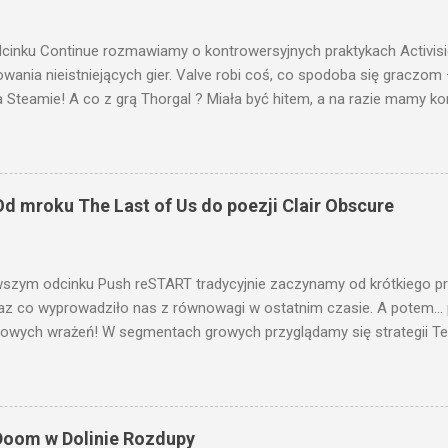
cinku Continue rozmawiamy o kontrowersyjnych praktykach Activisio
wania nieistniejących gier. Valve robi coś, co spodoba się gracz
a Steamie! A co z grą Thorgal ? Miała być hitem, a na razie mamy k
 studia Mighty Koi. Nie zabraknie też wieści o God of War, Sony do
nych różnicach cenowych w Split Fiction. Sprawdź pełny odcinek i d
 tych decyzjach! 🎮🔥 ROZDZIAŁY: 00:00:00 - 00:00:15 INTRO 00:00:1
ENIE 00:00:42 - 00:17:14 NEWSY 00:17:15 - 00:17:42 MOWA KOŃC
d mroku The Last of Us do poezji Clair Obscure
📢📢📢📢📢📢📢📢 ZAPRASZAM NA: 🎮 Instant Gaming: https://ww
tart 💬 www.pushstart.pl 📣 Discord: https://discord.gg/efFgJuJJ6A 
patronite.pl/www.pushstart.pl 🎙 Podcast Push START: youtube.co
szym odcinku Push reSTART tradycyjnie zaczynamy od krótkiego prz
: @podcastpushstart 📸 Instagram : @podcas...
raz co wyprowadziło nas z równowagi w ostatnim czasie. A potem… 
rowych wrażeń! W segmentach growych przyglądamy się strategii T
ch korzeni z Diablo 3 , wrażenia z klimatycznego Atomfall i intrygują
n 33 , a także wspominamy GTA V , Müller Jacka i emocje z The Last 
seriali omawiamy MoonRise , Dzień Zagłady , nowe informacje o Veno
o kontrowersyjnego MIB: International , dyskutujemy o animacji Dev
Doom w Dolinie Rozdupy