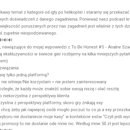
kawy temat z kategorii od igły po helikopter i staramy się przekazać 
wych doświadczeń z danego zagadnienia. Ponieważ nasz podcast krę
o większość poruszanych przez nas zagadnień jest właśnie z tych dzi
 zupełnie niespodziewanego.
🔊🔊🔊
, nawiązujące do mojej wypowiedzi z To Be Honest #5 - Analne Szach
ą ekskluzywności w świecie gier rozbijemy na kilka mniejszych pyta
ałem)
związania.
się tylko jedną platformą?
 nie istnieje/Nie korzystam = nie jestem zainteresowany
rozległe, że każdy może znaleźć sobie swoją niszę i olać resztę.
o niekorzystna z perspektywy klienta
zystna z perspektywy platformy, skoro gry znikają exy
to chcę żeby jak najwięcej osób mogło poczuć to co ja a exy przeszk
 wyboru nie dostaniecie moje kasy” w kontekście exów “Czyli jeśli wyc
 promocji to nie dostanie ode mnie nic. Według mnie 50 zł jest lepsze