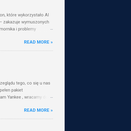
n, które wykorzystało AI
om – zakazuje wymuszonych
omornika i problemy
stającym rykoszetem i
READ MORE »
aj znać w komentarzach, co
5 - 00:00:41
OWA 00:17:43 - 00:17:54
w.instant-gaming.com/?
 Patronite:
m/@PodcastPushSTART 🔮
eglądu tego, co się u nas
pełen pakiet
eam Yankee , wracamy do
cego Clair Obscure:
READ MORE »
of Us Part II . Wśród
mie 3 i Vaianie 2 ,
il May Cry , The Not Very