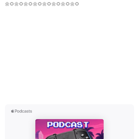
🌼🌻🌼🌻🌼🌻🌼🌻🌼🌻🌼🌻🌼🌻🌼🌻
