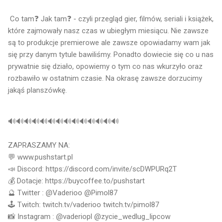
Co tam❓ Jak tam❓ - czyli przegląd gier, filmów, seriali i książek, 
które zajmowały nasz czas w ubiegłym miesiącu. Nie zawsze 
są to produkcje premierowe ale zawsze opowiadamy wam jak 
się przy danym tytule bawiliśmy. Ponadto dowiecie się co u nas 
prywatnie się działo, opowiemy o tym co nas wkurzyło oraz 
rozbawiło w ostatnim czasie. Na okrasę zawsze dorzucimy 
jakąś planszówkę. 
🔊🔊🔊🔊🔊🔊🔊🔊🔊🔊🔊🔊🔊🔊
ZAPRASZAMY NA:    

💬 www.pushstart.pl    

📣 Discord: 
https://discord.com/invite/scDWPURq2T
💰 Dotacje: 
https://buycoffee.to/pushstart
🔮 Twitter : @Vaderioo @Pimol87    

🕹 Twitch: twitch.tv/vaderioo twitch.tv/pimol87 

📸 Instagram : @vaderiopl @zycie_wedlug_lipcow   
