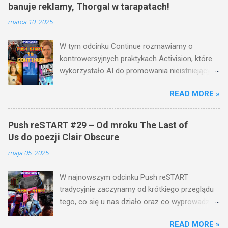
banuje reklamy, Thorgal w tarapatach!
marca 10, 2025
W tym odcinku Continue rozmawiamy o
kontrowersyjnych praktykach Activision, które
wykorzystało AI do promowania nieistniejących
gier. Valve robi coś, co spodoba się graczom –
READ MORE »
zakazuje wymuszonych reklam na Steamie! A
co z grą Thorgal ? Miała być hitem, a na razie
mamy komornika i problemy finansowe studia
Push reSTART #29 – Od mroku The Last of
Mighty Koi. Nie zabraknie też wieści o God of
Us do poezji Clair Obscure
War, Sony dostającym rykoszetem i
maja 05, 2025
absurdalnych różnicach cenowych w Split
Fiction. Sprawdź pełny odcinek i daj znać w
W najnowszym odcinku Push reSTART
komentarzach, co sądzisz o tych decyzjach! 🎮
tradycyjnie zaczynamy od krótkiego przeglądu
🔥 ROZDZIAŁY: 00:00:00 - 00:00:15 INTRO
tego, co się u nas działo oraz co wyprowadziło
00:00:15 - 00:00:41 WPROWADZENIE 00:00:42 -
nas z równowagi w ostatnim czasie. A potem…
00:17:14 NEWSY 00:17:15 - 00:17:42 MOWA
READ MORE »
pełen pakiet popkulturowych wrażeń! W