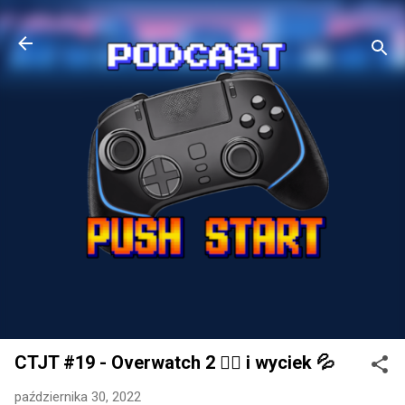
CTJT #19 - Overwatch 2 ✌🏼 i wyciek 💦
października 30, 2022